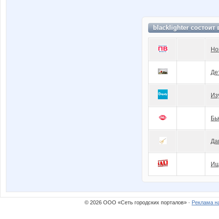
blacklighter состоит
Но
Де
Из
Бь
Да
Ищ
© 2026 ООО «Сеть городских порталов» ·
Реклама н