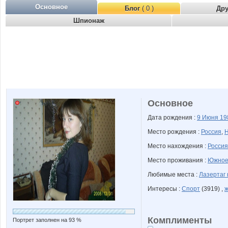
Основное
Блог
( 0 )
Др
Шпионаж
Основное
Дата рождения :
9 Июня
19
Место рождения :
Россия
,
Н
Место нахождения :
Россия
Место проживания :
Южное
Любимые места :
Лазертаг
Интересы :
Спорт
(3919) ,
ж
Комплименты
Портрет заполнен на 93 %