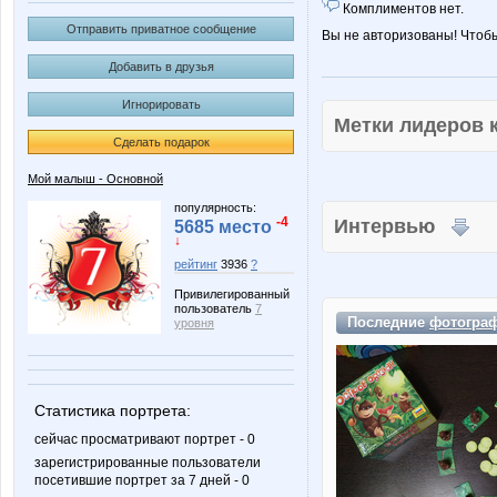
Комплиментов нет.
Отправить приватное сообщение
Вы не авторизованы! Чтоб
Добавить в друзья
Игнорировать
Метки лидеров
Сделать подарок
Мой малыш - Основной
популярность:
-4
Интервью
5685 место
↓
рейтинг
3936
?
Привилегированный
пользователь
7
Последние
фотогра
уровня
Статистика портрета:
сейчас просматривают портрет - 0
зарегистрированные пользователи
посетившие портрет за 7 дней - 0